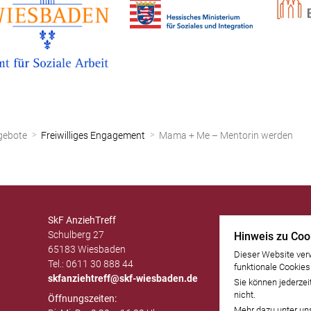
gebote
Freiwilliges Engagement
Mama + Me – Mentorin werden
SkF AnziehTreff
Schulberg 27
Hinweis zu Coo
65183 Wiesbaden
Dieser Website ver
Tel.: 0611 30 888 44
funktionale Cookies
skfanziehtreff@skf-wiesbaden.de
Sie können jederzei
nicht.
Öffnungszeiten:
Mehr dazu unter un