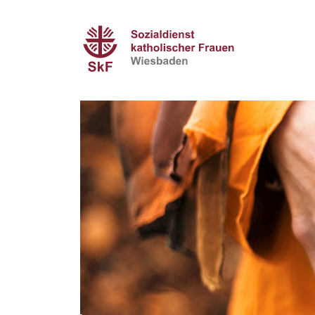
Mama + Me – Men
SkF AnziehTreff –
FamilienPaten – 
Mit Engagement 