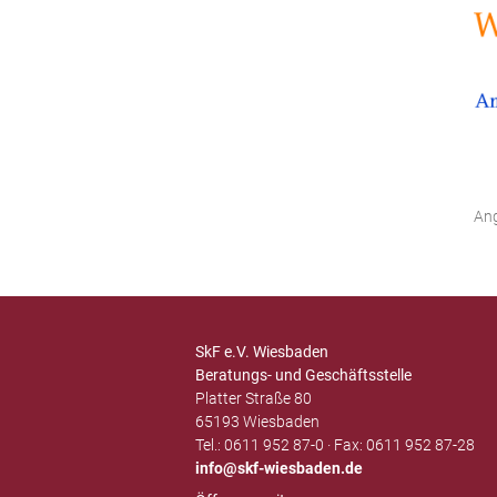
An
SkF e.V. Wiesbaden
Beratungs- und Geschäftsstelle
Platter Straße 80
65193 Wiesbaden
Tel.: 0611 952 87-0 · Fax: 0611 952 87-28
info
skf-wiesbaden.de