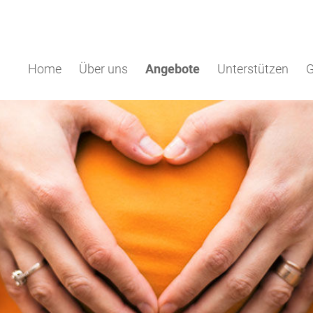
Home
Über uns
Angebote
Unterstützen
G
torin werden
Beratung
Sprachförderkurs
Spendenkonto
Mütter-Sp
 Helfer*in werden
Finanzielle Hilfen
FamDi
Spiel und
(PEKiP®)
Patin werden
Pränataldiagnostik
FamilienPaten
Hooyo-Tre
dabei
Vertrauliche Geburt
Babylotse
Beratung
Trauerbegleitung
Mama + Me
ZusammenSpiel
®
PEKiP
im Stadtteil