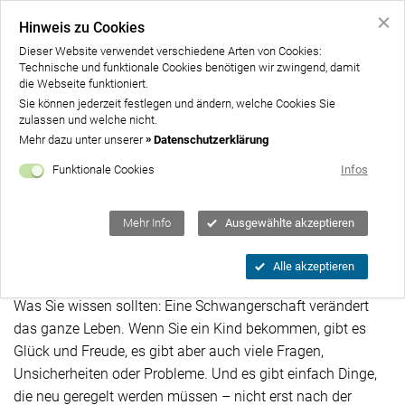
Hinweis zu Cookies
Dieser Website verwendet verschiedene Arten von Cookies:
Technische und funktionale Cookies benötigen wir zwingend, damit
Home
die Webseite funktioniert.
Sie können jederzeit festlegen und ändern, welche Cookies Sie
Über uns
zulassen und welche nicht.
Un
Mehr dazu unter unserer
Datenschutzerklärung
Angebote
Un
Funktionale Cookies
Infos
Unterstützen
Un
Gut zu wissen
Mehr Info
Ausgewählte akzeptieren
Schwangerschaft
Kontakt
Alle akzeptieren
Spenden
Was Sie wissen sollten: Eine Schwangerschaft verändert
das ganze Leben. Wenn Sie ein Kind bekommen, gibt es
Glück und Freude, es gibt aber auch viele Fragen,
Unsicherheiten oder Probleme. Und es gibt einfach Dinge,
die neu geregelt werden müssen – nicht erst nach der