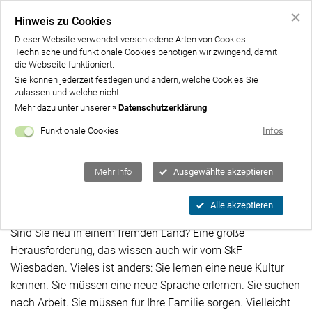
Hinweis zu Cookies
Dieser Website verwendet verschiedene Arten von Cookies:
Technische und funktionale Cookies benötigen wir zwingend, damit
Home
die Webseite funktioniert.
Sie können jederzeit festlegen und ändern, welche Cookies Sie
Über uns
zulassen und welche nicht.
Un
Mehr dazu unter unserer
Datenschutzerklärung
Angebote
Un
Funktionale Cookies
Infos
Unterstützen
Un
Gut zu wissen
Mehr Info
Ausgewählte akzeptieren
Ankommen in Deutschland
Kontakt
Alle akzeptieren
Spenden
Sind Sie neu in einem fremden Land? Eine große
Herausforderung, das wissen auch wir vom SkF
Wiesbaden. Vieles ist anders: Sie lernen eine neue Kultur
kennen. Sie müssen eine neue Sprache erlernen. Sie suchen
nach Arbeit. Sie müssen für Ihre Familie sorgen. Vielleicht