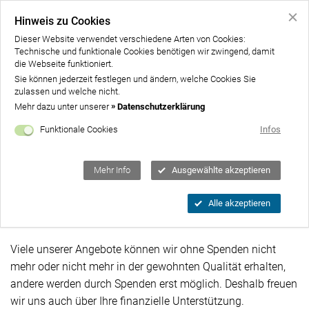
Hinweis zu Cookies
Dieser Website verwendet verschiedene Arten von Cookies:
Technische und funktionale Cookies benötigen wir zwingend, damit
Home
die Webseite funktioniert.
Sie können jederzeit festlegen und ändern, welche Cookies Sie
Über uns
zulassen und welche nicht.
Un
Mehr dazu unter unserer
Datenschutzerklärung
Angebote
Un
Funktionale Cookies
Infos
Unterstützen
Un
Gut zu wissen
Mehr Info
Ausgewählte akzeptieren
Schon kleine Hilfen können große Wirkung
Kontakt
Alle akzeptieren
zeigen
Spenden
Viele unserer Angebote können wir ohne Spenden nicht
mehr oder nicht mehr in der gewohnten Qualität erhalten,
andere werden durch Spenden erst möglich. Deshalb freuen
wir uns auch über Ihre finanzielle Unterstützung.