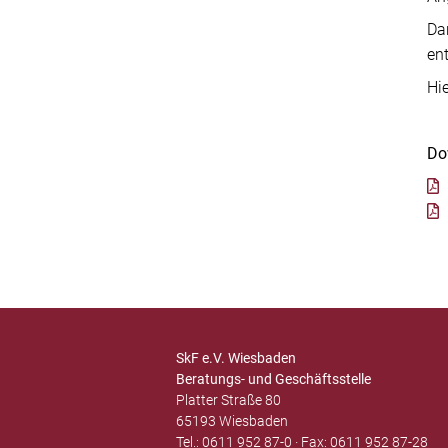
Da
ent
Hi
Do
SkF e.V. Wiesbaden
Beratungs- und Geschäftsstelle
Platter Straße 80
65193 Wiesbaden
Tel.: 0611 952 87-0 · Fax: 0611 952 87-28