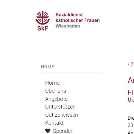
Z
HOME
Mama + Me – Men
A
SkF AnziehTreff –
Home
FamilienPaten – 
Über uns
Hi
Mit Engagement 
Angebote
Uk
Unterstützen
Gut zu wissen
Di
Kontakt
20
Spenden
An