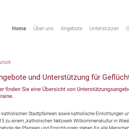
Home
Über uns
Angebote
Unterstützen
G
urück
torin werden
Beratung
Sprachförderkurs
Spendenkonto
Mütter-Sp
ngebote und Unterstützung für Geflüch
 Helfer*in werden
Finanzielle Hilfen
FamDi
Spiel und
(PEKiP®)
Patin werden
Pränataldiagnostik
FamilienPaten
er finden Sie eine Übersicht von Unterstützungsangeb
Hooyo-Tr
dabei
Vertrauliche Geburt
Babylotse
raine.
Beratung
Trauerbegleitung
Mama + Me
ZusammenSpiel
e katholischen Stadtpfarreien sowie katholische Einrichtungen u
®
15 zu einem „katholischen Netzwerk Willkommenskultur in Wies
PEKiP
im Stadtteil
gebote der Pfarreien und Einrichtungen stehen für alle Menschen