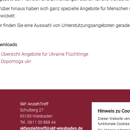
ElternTreff
rüber hinaus haben sich ganz spezielle Angebote für Menschen 
MoBiLe
wickelt.
WiEGe
er finden Sie eine Auswahl von Unterstützungsangeboten gerade 
wnloads
Übersicht Angebote für Ukraine Flüchtlinge
Dopomoga ukr
SkF AnziehTreff
Schulberg 27
Hinweis zu Coo
65183 Wiesbaden
Dieser Website ver
Tel.: 0611 30 888 44
funktionale Cookies
skfanziehtreff@skf-wiesbaden.de